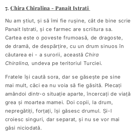
7.
Chira Chiralina - Panait Istrati
Nu am știut, și să îmi fie rușine, cât de bine scrie
Panait Istrati, și ce farmec are scriitura sa.
Cartea este o poveste frumoasă, de dragoste,
de dramă, de despărțire, cu un drum sinuos în
căutarea ei - a surorii, această
Chira
Chiralina,
undeva pe teritoriul Turciei.
Fratele își caută sora, dar se găsește pe sine
mai mult, căci ea nu voia să fie găsită. Plecați
amândoi dintr-o situație aparte, încercați de viață
grea și moartea mamei. Doi copii, la drum,
nepregătiți, forțați, își găsesc drumul. Și-l
croiesc singuri, dar separat, și nu se vor mai
găsi niciodată.