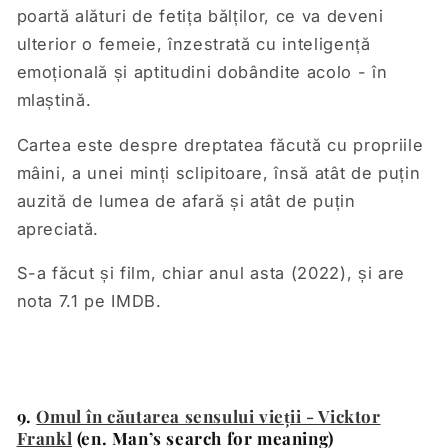
poartă alături de fetița bălților, ce va deveni
ulterior o femeie, înzestrată cu inteligență
emoțională și aptitudini dobândite acolo - în
mlaștină.
Cartea este despre dreptatea făcută cu propriile
mâini, a unei minți sclipitoare, însă atât de puțin
auzită de lumea de afară și atât de puțin
apreciată.
S-a făcut și film, chiar anul asta (2022), și are
nota 7.1 pe IMDB.
9.
Omul în căutarea sensului vieții - Vicktor
Frankl
(en. Man’s search for meaning)