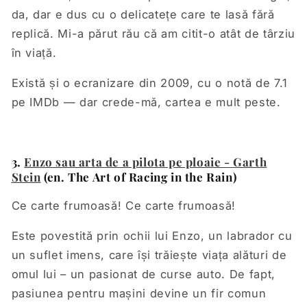
da, dar e dus cu o delicatețe care te lasă fără
replică. Mi-a părut rău că am citit-o atât de târziu
în viață.
Există și o ecranizare din 2009, cu o notă de 7.1
pe IMDb — dar crede-mă, cartea e mult peste.
3.
Enzo sau arta de a pilota pe ploaie - Garth
Stein
(en. The Art of Racing in the Rain)
Ce carte frumoasă! Ce carte frumoasă!
Este povestită prin ochii lui Enzo, un labrador cu
un suflet imens, care își trăiește viața alături de
omul lui – un pasionat de curse auto. De fapt,
pasiunea pentru mașini devine un fir comun