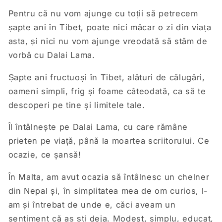
Pentru că nu vom ajunge cu toții să petrecem
șapte ani în Tibet, poate nici măcar o zi din viața
asta, și nici nu vom ajunge vreodată să stăm de
vorbă cu Dalai Lama.
Șapte ani fructuoși în Tibet, alături de călugări,
oameni simpli, frig și foame câteodată, ca să te
descoperi pe tine și limitele tale.
Îl întâlnește pe Dalai Lama, cu care rămâne
prieten pe viață, până la moartea scriitorului. Ce
ocazie, ce șansă!
În Malta, am avut ocazia să întâlnesc un chelner
din Nepal și, în simplitatea mea de om curios, l-
am și întrebat de unde e, căci aveam un
sentiment că aș ști deja. Modest, simplu, educat,