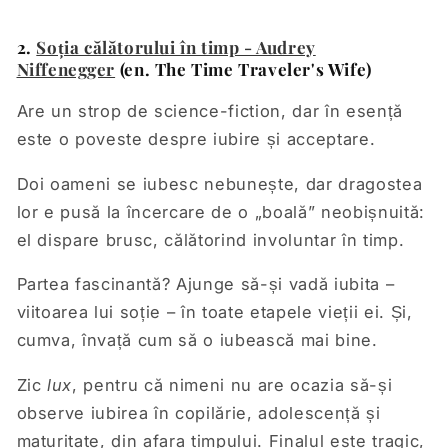
2.
Soția călătorului în timp - Audrey
Niffenegger
(en. The Time Traveler's Wife)
Are un strop de science-fiction, dar în esență
este o poveste despre iubire și acceptare.
Doi oameni se iubesc nebunește, dar dragostea
lor e pusă la încercare de o „boală” neobișnuită:
el dispare brusc, călătorind involuntar în timp.
Partea fascinantă? Ajunge să-și vadă iubita –
viitoarea lui soție – în toate etapele vieții ei. Și,
cumva, învață cum să o iubească mai bine.
Zic
lux
, pentru că nimeni nu are ocazia să-și
observe iubirea în copilărie, adolescență și
maturitate, din afara timpului. Finalul este tragic,