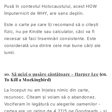
Pusă în contextul Holocaustului, acest HOW
împuternicit de WHY, are sens deplin.
Este o carte pe care îți recomand să o citești
fizic, nu pe Kindle sau calculator, căci va fi
necesar să faci însemnări consistente. Este
considerată una dintre cele mai bune cărți ale
lumii.
10.
Să ucizi o pasăre cântătoare - Harper Lee
(en.
To Kill a Mockingbird)
La început nu am înțeles nimic din carte,
recunosc. Citeam și voiam să o abandonez.
Vociferam în legătură cu alegerile oamenilor -
cartea are un rating de 4.27/5 pe Goodreads - și