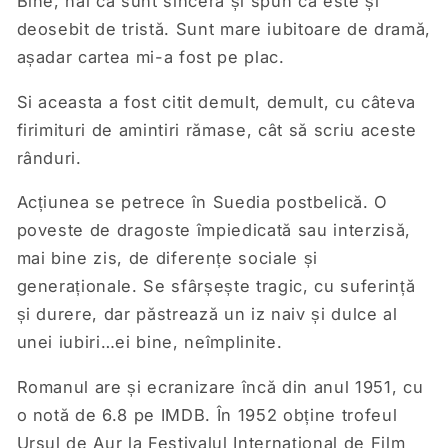
Bine, hai că sunt sinceră și spun că este și
deosebit de tristă. Sunt mare iubitoare de dramă,
așadar cartea mi-a fost pe plac.
Si aceasta a fost citit demult, demult, cu câteva
firimituri de amintiri rămase, cât să scriu aceste
rânduri.
Acțiunea se petrece în Suedia postbelică. O
poveste de dragoste împiedicată sau interzisă,
mai bine zis, de diferențe sociale și
generaționale. Se sfârșește tragic, cu suferință
și durere, dar păstrează un iz naiv și dulce al
unei iubiri…ei bine, neîmplinite.
Romanul are și ecranizare încă din anul 1951, cu
o notă de 6.8 pe IMDB. În 1952 obține trofeul
Ursul de Aur la Festivalul Internațional de Film