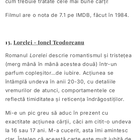
cum trebuie tratate cele mai bune cărți!
Filmul are o nota de 7.1 pe IMDB, făcut în 1984.
13.
Lorelei - Ionel Teodoreanu
Romanul
Lorelei
descrie romantismul și tristețea
(merg mână în mână acestea două) într-un
parfum copleșitor…de iubire. Acțiunea se
întâmplă undeva în anii 20-30, cu detaliile
vremurilor de atunci, comportamentele ce
reflectă timiditatea și reticența îndrăgostiților.
Mi-e un pic greu să aduc în prezent cu
exactitate acțiunea cărții, căci am citit-o undeva
la 16 sau 17 ani. M-a cucerit, asta îmi amintesc
clar. Înțeleg că această carte este mult iubită de