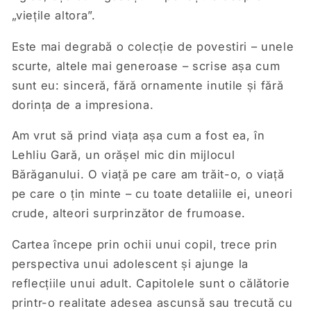
„viețile altora”.
Este mai degrabă o colecție de povestiri – unele
scurte, altele mai generoase – scrise așa cum
sunt eu: sinceră, fără ornamente inutile și fără
dorința de a impresiona.
Am vrut să prind viața așa cum a fost ea, în
Lehliu Gară, un orășel mic din mijlocul
Bărăganului. O viață pe care am trăit-o, o viață
pe care o țin minte – cu toate detaliile ei, uneori
crude, alteori surprinzător de frumoase.
Cartea începe prin ochii unui copil, trece prin
perspectiva unui adolescent și ajunge la
reflecțiile unui adult. Capitolele sunt o călătorie
printr-o realitate adesea ascunsă sau trecută cu