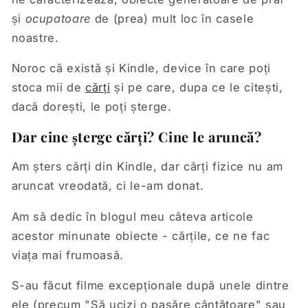
și
ocupatoare
de (prea) mult loc în casele
noastre.
Noroc că există și Kindle, device în care poți
stoca mii de
cărți
și pe care, dupa ce le citești,
dacă dorești, le poți șterge.
Dar cine șterge cărți? Cine le aruncă?
Am șters cărți din Kindle, dar cărți fizice nu am
aruncat vreodată, ci le-am donat.
Am să dedic în blogul meu câteva articole
acestor minunate obiecte - cărțile, ce ne fac
viața mai frumoasă.
S-au făcut filme excepționale după unele dintre
ele (precum "Să ucizi o pasăre cântătoare"
sau