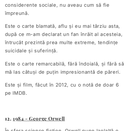
considerente sociale, nu aveau cum să fie
împreună.
Este o carte blamată, aflu și eu mai târziu asta,
după ce m-am declarat un fan înrăit al acesteia,
întrucât prezintă prea multe extreme, tendințe
suicidale și suferință.
Este o carte remarcabilă, fără îndoială, și fără să
mă las câtuși de puțin impresionantă de păreri.
Este și film, făcut în 2012, cu o notă de doar 6
pe IMDB.
12.
1984 - George Orwell
În sfera science fiction, Orwell pune laolaltă o