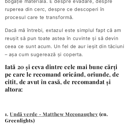
bogăție materială. E despre evadare, despre
ruperea din cerc, despre ce descoperi în
procesul care te transformă.
Dacă mă întrebi, extazul este simplul fapt că am
reușit să pun toate astea în cuvinte și să devin
ceea ce sunt acum. Un fel de aur ieșit din tăciuni
– așa cum sugerează și coperta.
Iată 20 și ceva dintre cele mai bune cărți
pe care le recomand oricând, oriunde, de
citit, de avut în casă, de recomandat și
altora:
1.
Undă verde - Matthew Mcconaughey
(en.
Greenlights)