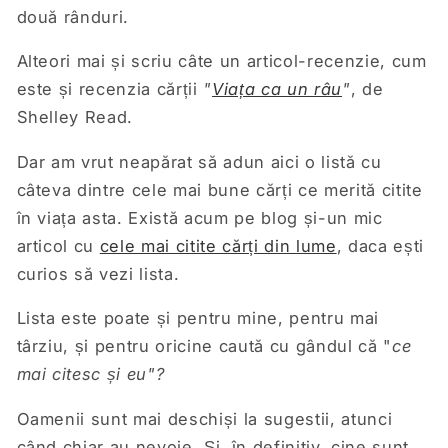
două rânduri.
Alteori mai și scriu câte un articol-recenzie, cum
este și recenzia cărții
"
Viața ca un râu
"
, de
Shelley Read.
Dar am vrut neapărat să adun aici o listă cu
câteva dintre cele mai bune cărți ce merită citite
în viața asta. Există acum pe blog și-un mic
articol cu
cele mai citite cărți din lume
, daca ești
curios să vezi lista.
Lista este poate și pentru mine, pentru mai
târziu, și pentru oricine caută cu gândul că "
ce
mai citesc și eu"?
Oamenii sunt mai deschiși la sugestii, atunci
când chiar au nevoie. Și, în definitiv, cine sunt