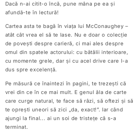
Dacă n-ai citit-o încă, pune mâna pe ea și
afundă-te în lectură!
Cartea asta te bagă în viața lui McConaughey –
atât cât vrea el să te lase. Nu e doar o colecție
de povești despre carieră, ci mai ales despre
omul din spatele actorului: cu bătălii interioare,
cu momente grele, dar și cu acel drive care l-a
dus spre excelență.
Pe măsură ce înaintezi în pagini, te trezești că
vrei din ce în ce mai mult. E genul ăla de carte
care curge natural, te face să râzi, să oftezi și să
te oprești uneori să zici „da, exact!”. Iar când
ajungi la final... ai un soi de tristețe că s-a
terminat.