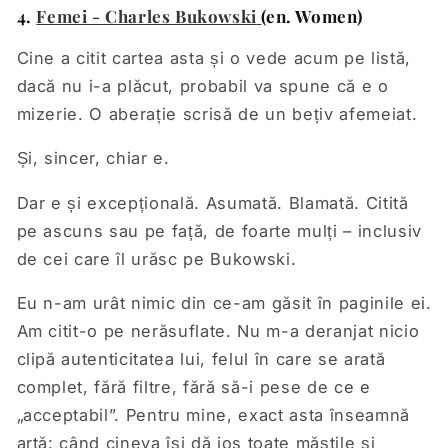
4.
Femei - Charles Bukowski
(en. Women)
Cine a citit cartea asta și o vede acum pe listă,
dacă nu i-a plăcut, probabil va spune că e o
mizerie. O aberație scrisă de un bețiv afemeiat.
Și, sincer, chiar e.
Dar e și excepțională. Asumată. Blamată. Citită
pe ascuns sau pe față, de foarte mulți – inclusiv
de cei care îl urăsc pe Bukowski.
Eu n-am urât nimic din ce-am găsit în paginile ei.
Am citit-o pe nerăsuflate. Nu m-a deranjat nicio
clipă autenticitatea lui, felul în care se arată
complet, fără filtre, fără să-i pese de ce e
„acceptabil”. Pentru mine, exact asta înseamnă
artă: când cineva își dă jos toate măștile și