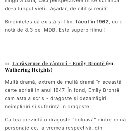
singură dată, căci perspectivele ni se schimba
de-a lungul vieții. Așadar, de citit și recitit.
Bineînțeles că există și film,
făcut în 1962
, cu o
notă de 8.3 pe IMDB. Este superb filmul!
11.
La răscruce de vânturi - Emily Brontë
(en.
Wuthering Heights)
Multă dramă, extrem de multă dramă în această
carte scrisă în anul 1847. În fond, Emily Brontë
cam asta a scris - dragoste și dezamăgiri,
neîmpliniri și suferință în dragoste.
Cartea prezintă o dragoste “bolnavă” dintre două
personaje ce, la vremea respectivă, din