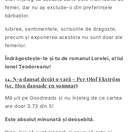
femei, dar nu aș exclude-o din preferințele
bărbaților.
Iubirea, sentimentele, scrisorile de dragoste,
precum și expunerea acestora nu sunt doar ale
femeilor.
Îndrăgostește-te și tu de romanul Lorelei, al lui
Ionel Teodoreanu!
14. N-a dansat decât o vară - Per Olof Ekström
(se. Hon dansade en sommar)
Mă uit pe Goodreads și nu înțeleg de ce cartea
are doar 3.73 din 5!
Este absolut minunată și deosebită.