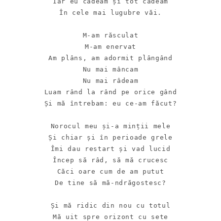
Iar eu cădeam și tot cădeam

În cele mai lugubre văi.

M-am răsculat

M-am enervat

Am plâns, am adormit plângând

Nu mai mâncam

Nu mai râdeam

Luam rând la rând pe orice gând

Și mă întrebam: eu ce-am făcut?

Norocul meu și-a minții mele

Și chiar și în perioade grele

Îmi dau restart și vad lucid

Încep să râd, să mă crucesc

Căci oare cum de am putut

De tine să mă-ndrăgostesc?

Și mă ridic din nou cu totul

Mă uit spre orizont cu sete
