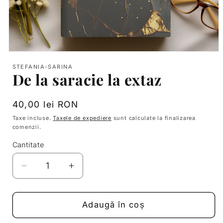
Deschide
conținutul
STEFANIA-SARINA
media
De la saracie la extaz
1
într-
o
fereastră
Preț
40,00 lei RON
modală
obișnuit
Taxe incluse.
Taxele de expediere
sunt calculate la finalizarea
comenzii.
Cantitate
Reduceți
Creșteți
cantitatea
cantitatea
pentru
pentru
De
De
Adaugă în coș
la
la