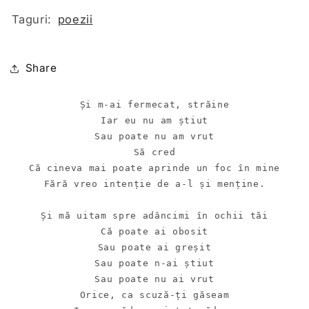
Taguri:
poezii
Share
Și m-ai fermecat, străine

Iar eu nu am știut

Sau poate nu am vrut

Să cred

Că cineva mai poate aprinde un foc în mine

Fără vreo intenție de a-l și menține.

Și mă uitam spre adâncimi în ochii tăi

Că poate ai obosit

Sau poate ai greșit

Sau poate n-ai știut

Sau poate nu ai vrut

Orice, ca scuză-ți găseam
