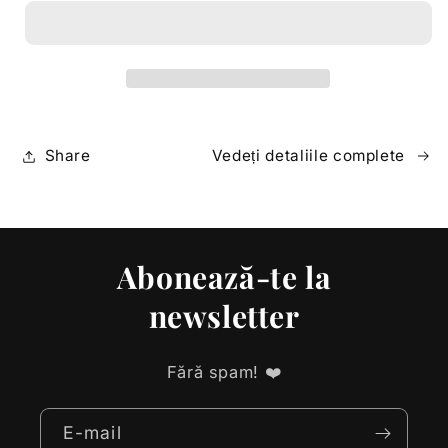
saracie
saracie
la
la
extaz
extaz
Share
Vedeți detaliile complete
Abonează-te la
newsletter
Fără spam! ❤️
E-mail