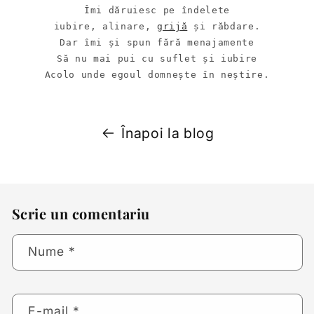
Îmi dăruiesc pe îndelete

iubire, alinare, 
grijă
 și răbdare.

Dar îmi și spun fără menajamente

Să nu mai pui cu suflet și iubire

Acolo unde egoul domnește în neștire.
Înapoi la blog
Scrie un comentariu
Nume
*
E-mail
*