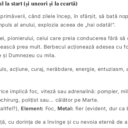
la start (și uneori și la ceartă)
primăverii, când zilele încep, în sfârșit, să bată nop
puls al anului, explozia aceea de „hai odată!”.
vei, pionierului, celui care preia conducerea fără s
dească prea mult. Berbecul acționează adesea cu fo
te și Dumnezeu cu mila.
ls, acțiune, curaj, nerăbdare, energie, entuziasm, a
ice implică foc, viteză sau adrenalină: pompier, mili
hirurg, polițist sau... călător pe Marte.
altfel?),
Element:
Foc,
Metal:
fier (evident, dur ca 
ță, cu dorința de a învinge și cu nevoia eternă de a 