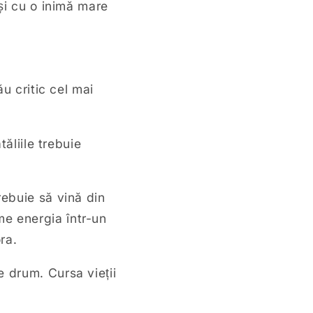
și cu o inimă mare
u critic cel mai
tăliile trebuie
rebuie să vină din
e energia într-un
ra.
 drum. Cursa vieții