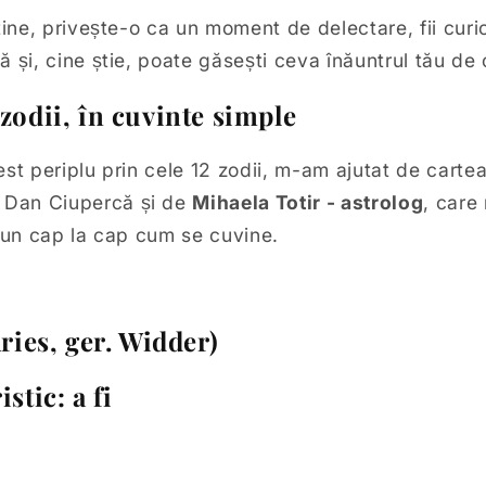
tine, privește-o ca un moment de delectare, fii cur
 și, cine știe, poate găsești ceva înăuntrul tău de 
zodii, în cuvinte simple
st periplu prin cele 12 zodii, m-am ajutat de carte
 Dan Ciupercă și de
Mihaela Totir - astrolog
, care
 pun cap la cap cum se cuvine.
Aries, ger. Widder)
istic: a fi