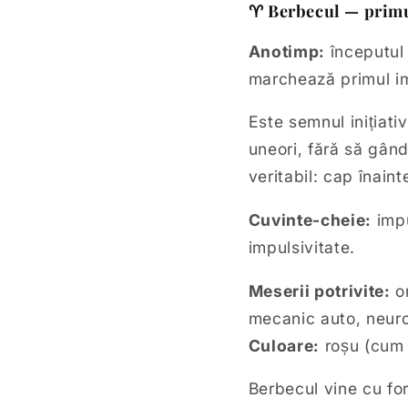
♈ Berbecul — primul 
Anotimp:
începutul 
marchează primul im
Este semnul inițiati
uneori, fără să gân
veritabil: cap înain
Cuvinte-cheie:
impu
impulsivitate.
Meserii potrivite:
or
mecanic auto, neuroc
Culoare:
roșu (cum 
Berbecul vine cu for