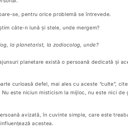
ersonal.
are-se, pentru orice problemă se întrevede.
știm câte-n lună și stele, unde mergem?
log, la planetarist, la zodiocolog, unde?
ajunsuri planetare există o persoană dedicată și a
foarte curioasă defel, mai ales cu aceste “culte”, cit
Nu este niciun misticism la mijloc, nu este nici de g
ersoană avizată, în cuvinte simple, care este treaba
 influențează acestea.