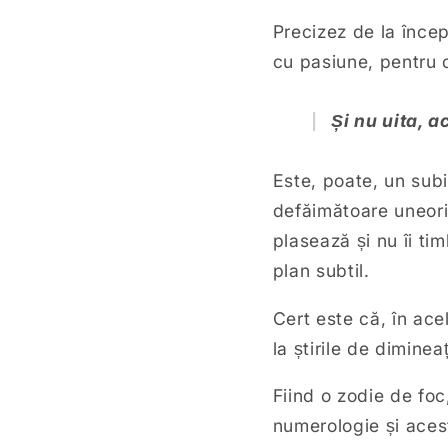
Precizez de la înce
cu pasiune, pentru o
Și nu uita, 
Este, poate, un subi
defăimătoare uneori,
plasează și nu îi ti
plan subtil.
Cert este că, în acel
la știrile de diminea
Fiind o zodie de foc
numerologie și ace