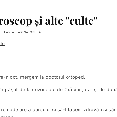
roscop și alte "culte"
TEFANIA SARINA OPREA
rte
re-n cot, mergem la doctorul ortoped.
ngrășat de la cozonacul de Crăciun, dar și de dup
 remodelare a corpului și să-l facem zdravăn și să