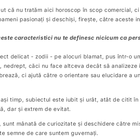
put că nu tratăm aici horoscop în scop comercial, c
ameni pasionați și deschiși, firește, către aceste i
aceste caracteristici nu te definesc nicicum ca pe
ect delicat - zodii - pe alocuri blamat, pus într-o u
 nedrept, căci nu face altceva decât să analizeze in
mbrează, ci ajută către o orientare sau elucidare a u
ași timp, subiectul este iubit și urât, atât de citit î
ță, dar și extrem de evitat.
, sunt mânată de curiozitate și deschidere către mi
ste semne de care suntem guvernați.