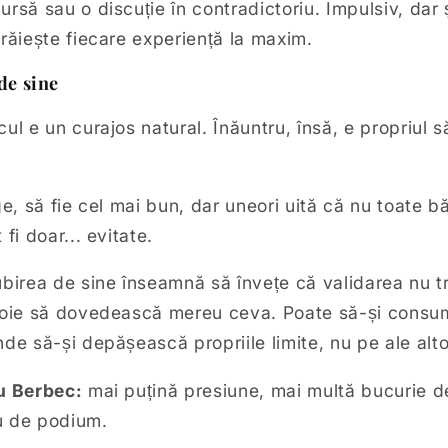
rsă sau o discuție în contradictoriu. Impulsiv, dar 
răiește fiecare experiență la maxim.
de sine
ul e un curajos natural. Înăuntru, însă, e propriul să
e, să fie cel mai bun, dar uneori uită că nu toate bă
fi doar... evitate.
ubirea de sine înseamnă să învețe că validarea nu t
voie să dovedească mereu ceva. Poate să-și consum
de să-și depășească propriile limite, nu pe ale alto
u Berbec:
mai puțină presiune, mai multă bucurie de
u de podium.