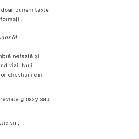
i doar punem texte
nformații.
rsoană!
mbră nefastă și
divizi. Nu îi
nor chestiuni din
n reviste glossy sau
sticism,