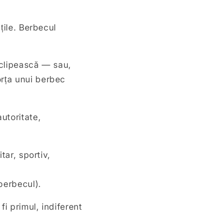
țile. Berbecul
ă clipească — sau,
rța unui berbec
utoritate,
tar, sportiv,
berbecul).
fi primul, indiferent