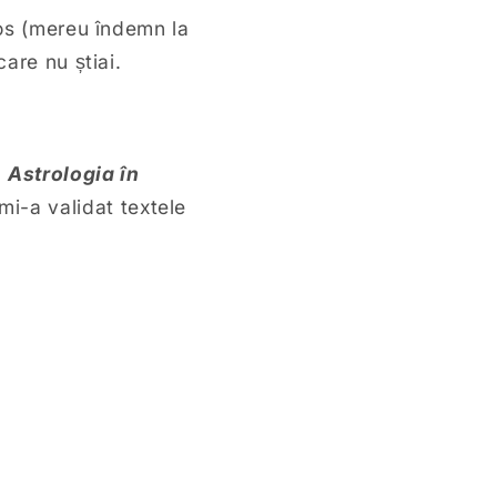
ios (mereu îndemn la
care nu știai.
a
Astrologia în
 mi-a validat textele