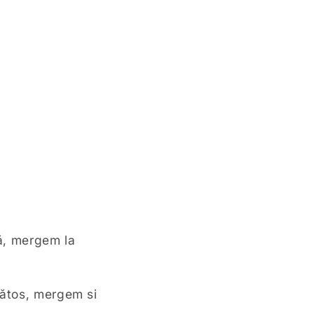
ă, mergem la
nătos, mergem si