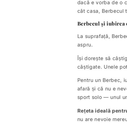
dacă e vorba de o cu
cât casa, Berbecul t
Berbecul și iubirea 
La suprafață, Berbec
aspru.
Își dorește să câștig
câștigate. Unele pot 
Pentru un Berbec, i
afară și că nu e ne
sport solo — unul un
Rețeta ideală pentr
nu are nevoie mere