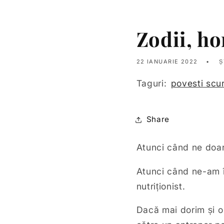
Zodii, ho
22 IANUARIE 2022
Ș
Taguri:
povesti scu
Share
Atunci când ne doa
Atunci când ne-am î
nutriționist.
Dacă mai dorim și o