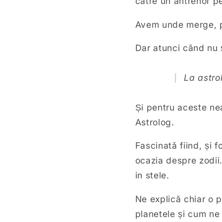
către un antrenor p
Avem unde merge, p
Dar atunci când nu 
La astro
Și pentru aceste ne
Astrolog.
Fascinată fiind, și 
ocazia despre zodii. 
in stele.
Ne explică chiar o p
planetele și cum ne