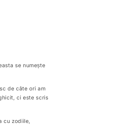
ceasta se numește
esc de câte ori am
hicit, ci este scris
 cu zodiile,