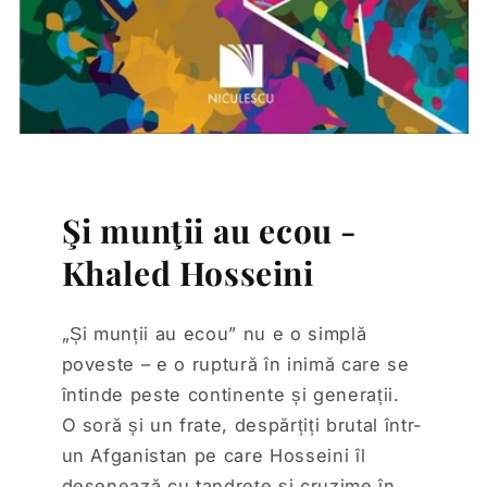
Şi munţii au ecou -
Khaled Hosseini
„Și munții au ecou” nu e o simplă
poveste – e o ruptură în inimă care se
întinde peste continente și generații.
O soră și un frate, despărțiți brutal într-
un Afganistan pe care Hosseini îl
desenează cu tandrețe și cruzime în