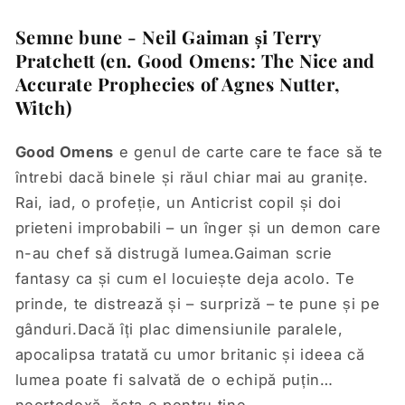
Semne bune - Neil Gaiman și Terry
Pratchett (en. Good Omens: The Nice and
Accurate Prophecies of Agnes Nutter,
Witch)
Good Omens
e genul de carte care te face să te
întrebi dacă binele și răul chiar mai au granițe.
Rai, iad, o profeție, un Anticrist copil și doi
prieteni improbabili – un înger și un demon care
n-au chef să distrugă lumea.Gaiman scrie
fantasy ca și cum el locuiește deja acolo. Te
prinde, te distrează și – surpriză – te pune și pe
gânduri.Dacă îți plac dimensiunile paralele,
apocalipsa tratată cu umor britanic și ideea că
lumea poate fi salvată de o echipă puțin…