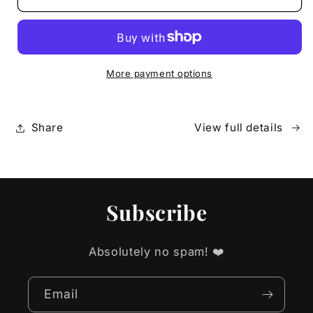
Scraping
Scraping
By
By
to
to
Soaring
Soaring
High
High
More payment options
Share
View full details
Subscribe
Absolutely no spam! ❤️
Email