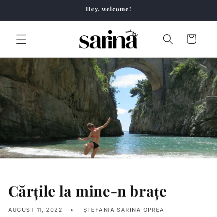
Skip to
Hey, welcome!
content
Cart
Cărțile la mine-n brațe
AUGUST 11, 2022
ȘTEFANIA SARINA OPREA