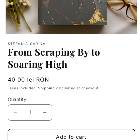
Open
media
STEFANIA-SARINA
1
From Scraping By to
in
modal
Soaring High
Regular
40,00 lei RON
price
Taxes included.
Shipping
calculated at checkout.
Quantity
Decrease
Increase
quantity
quantity
for
for
From
From
Add to cart