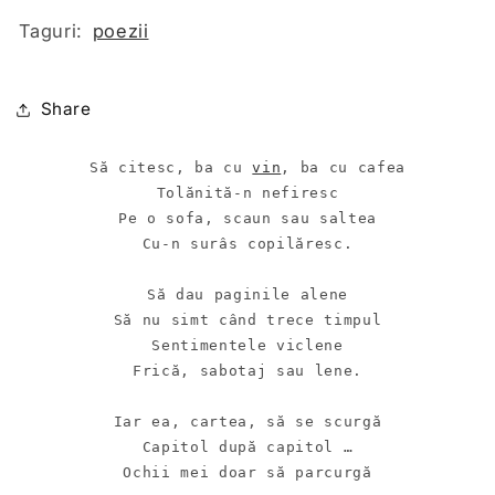
Taguri:
poezii
Share
Să citesc, ba cu 
vin
, ba cu cafea

Tolănită-n nefiresc

Pe o sofa, scaun sau saltea

Cu-n surâs copilăresc.

Să dau paginile alene

Să nu simt când trece timpul

Sentimentele viclene

Frică, sabotaj sau lene.

Iar ea, cartea, să se scurgă

Capitol după capitol …

Ochii mei doar să parcurgă
