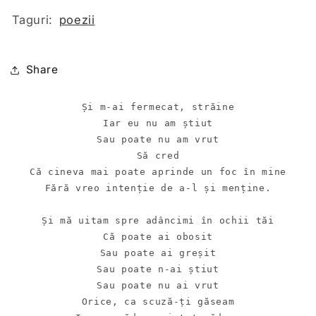
Taguri:
poezii
Share
Și m-ai fermecat, străine

Iar eu nu am știut

Sau poate nu am vrut

Să cred

Că cineva mai poate aprinde un foc în mine

Fără vreo intenție de a-l și menține.

Și mă uitam spre adâncimi în ochii tăi

Că poate ai obosit

Sau poate ai greșit

Sau poate n-ai știut

Sau poate nu ai vrut

Orice, ca scuză-ți găseam
