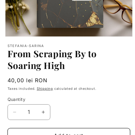
Open
media
STEFANIA-SARINA
1
From Scraping By to
in
modal
Soaring High
Regular
40,00 lei RON
price
Taxes included.
Shipping
calculated at checkout.
Quantity
Decrease
Increase
quantity
quantity
for
for