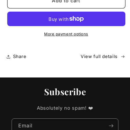
From
From
Add to cart
Scraping
Scraping
By
By
to
to
Soaring
Soaring
High
High
More payment options
Share
View full details
Subscribe
Absolutely no spam! ❤️
Email