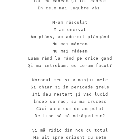
Iar eu cădeam și tot cădeam

În cele mai lugubre văi.

M-am răsculat

M-am enervat

Am plâns, am adormit plângând

Nu mai mâncam

Nu mai râdeam

Luam rând la rând pe orice gând

Și mă întrebam: eu ce-am făcut?

Norocul meu și-a minții mele

Și chiar și în perioade grele

Îmi dau restart și vad lucid

Încep să râd, să mă crucesc

Căci oare cum de am putut

De tine să mă-ndrăgostesc?

Și mă ridic din nou cu totul

Mă uit spre orizont cu sete
