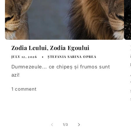
Zodia Leului, Zodia Egoului
JULY 12, 2026
ȘTEFANIA SARINA OPREA
Dumnezeule... ce chipeș și frumos sunt
azi!
1 comment
of
1
/
3