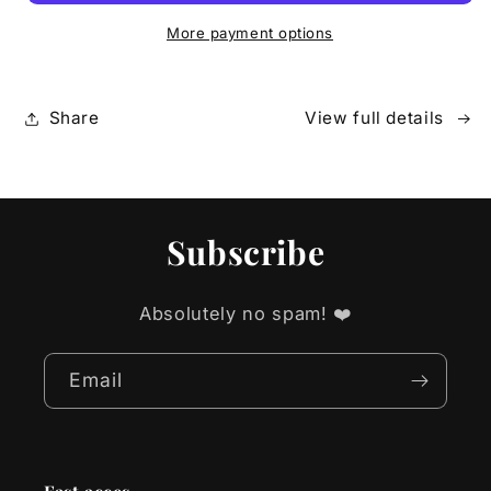
Soaring
Soaring
High
High
More payment options
Share
View full details
Subscribe
Absolutely no spam! ❤️
Email