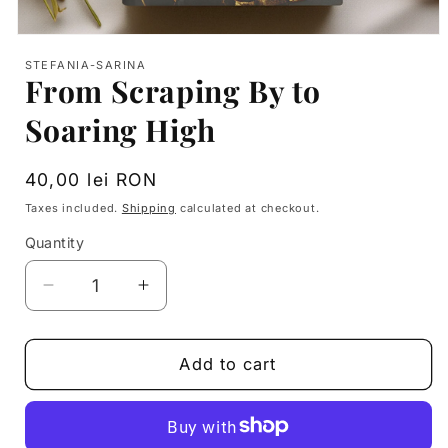
Open
media
STEFANIA-SARINA
1
From Scraping By to
in
modal
Soaring High
Regular
40,00 lei RON
price
Taxes included.
Shipping
calculated at checkout.
Quantity
Decrease
Increase
quantity
quantity
for
for
From
From
Add to cart
Scraping
Scraping
By
By
to
to