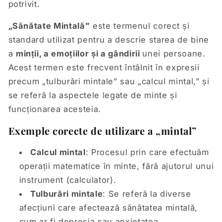
potrivit.
„Sănătate Mintală”
este termenul corect și
standard utilizat pentru a descrie starea de bine
a
minții, a emoțiilor și a gândirii
unei persoane.
Acest termen este frecvent întâlnit în expresii
precum „tulburări mintale” sau „calcul mintal,” și
se referă la aspectele legate de minte și
funcționarea acesteia.
Exemple corecte de utilizare a „mintal”
Calcul mintal
: Procesul prin care efectuăm
operații matematice în minte, fără ajutorul unui
instrument (calculator).
Tulburări mintale
: Se referă la diverse
afecțiuni care afectează sănătatea mintală,
cum ar fi depresia sau anxietatea.