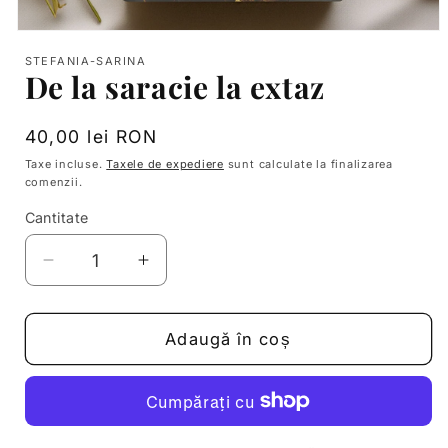
Deschide
conținutul
STEFANIA-SARINA
media
De la saracie la extaz
1
într-
o
fereastră
Preț
40,00 lei RON
modală
obișnuit
Taxe incluse.
Taxele de expediere
sunt calculate la finalizarea
comenzii.
Cantitate
Reduceți
Creșteți
cantitatea
cantitatea
pentru
pentru
De
De
Adaugă în coș
la
la
saracie
saracie
la
la
extaz
extaz