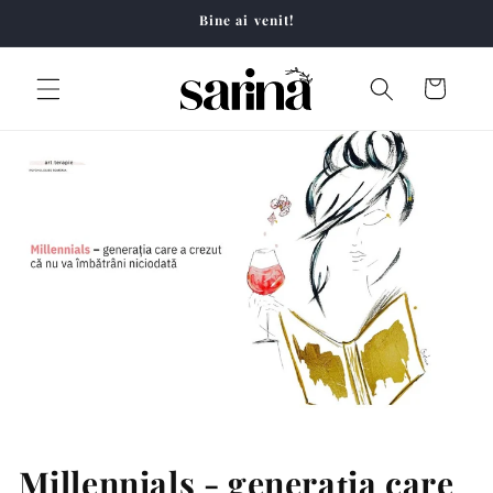
Salt la
Bine ai venit!
conținut
Coș
Millennials - generația care