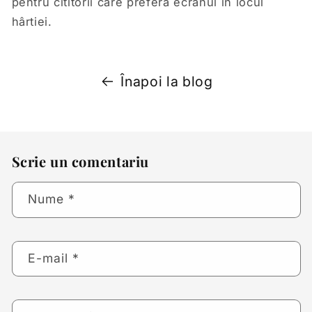
pentru cititorii care preferă ecranul în locul
hârtiei.
Înapoi la blog
Scrie un comentariu
Nume
*
E-mail
*