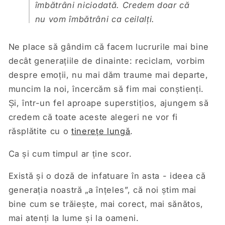
îmbătrâni niciodată. Credem doar că
nu vom îmbătrâni ca ceilalți.
Ne place să gândim că facem lucrurile mai bine
decât generațiile de dinainte: reciclam, vorbim
despre emoții, nu mai dăm traume mai departe,
muncim la noi, încercăm să fim mai conștienți.
Și, într-un fel aproape superstițios, ajungem să
credem că toate aceste alegeri ne vor fi
răsplătite cu o
tinerețe lungă
.
Ca și cum timpul ar ține scor.
Există și o doză de infatuare în asta - ideea că
generația noastră „a înțeles”, că noi știm mai
bine cum se trăiește, mai corect, mai sănătos,
mai atenți la lume și la oameni.