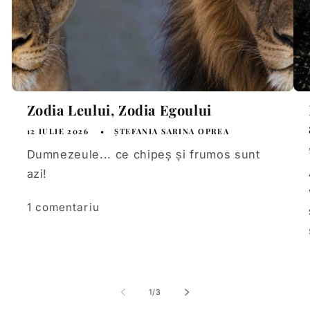
Zodia Leului, Zodia Egoului
12 IULIE 2026
ȘTEFANIA SARINA OPREA
Dumnezeule... ce chipeș și frumos sunt
azi!
1 comentariu
din
1
/
3