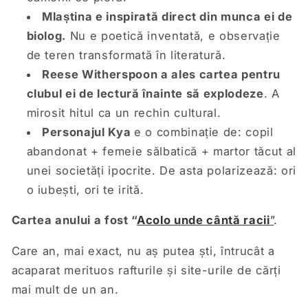
Mlaștina e inspirată direct din munca ei de
biolog.
Nu e poetică inventată, e observație
de teren transformată în literatură.
Reese Witherspoon a ales cartea pentru
clubul ei de lectură înainte să explodeze
. A
mirosit hitul ca un rechin cultural.
Personajul Kya
e o combinație de: copil
abandonat + femeie sălbatică + martor tăcut al
unei societăți ipocrite. De asta polarizează: ori
o iubești, ori te irită.
Cartea anului a fost “
Acolo unde cântă racii
”
.
Care an, mai exact, nu aș putea ști, întrucât a
acaparat merituos rafturile și site-urile de cărți
mai mult de un an.