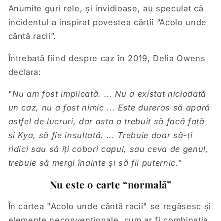
Anumite guri rele, și invidioase, au speculat că
incidentul a inspirat povestea cărții “Acolo unde
cântă racii”.
Întrebată fiind despre caz în 2019, Delia Owens
declara:
"
Nu am fost implicată. ... Nu a existat niciodată
un caz, nu a fost nimic ... Este dureros să apară
astfel de lucruri, dar asta a trebuit să facă față
și Kya, să fie insultată. ... Trebuie doar să-ți
ridici sau să îți cobori capul, sau ceva de genul,
trebuie să mergi înainte și să fii puternic
.”
Nu este o carte “normală”
În cartea "Acolo unde cântă racii" se regăsesc și
elemente neconvenționale, cum ar fi combinația