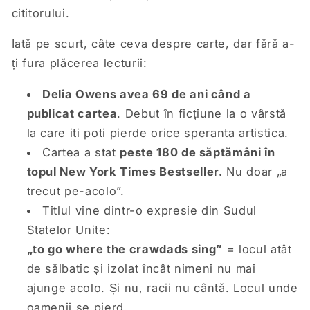
cititorului.
Iată pe scurt, câte ceva despre carte, dar fără a-
ți fura plăcerea lecturii:
Delia Owens avea 69 de ani când a
publicat cartea
. Debut în ficțiune la o vârstă
la care iti poti pierde orice speranta artistica.
Cartea a stat
peste 180 de săptămâni în
topul New York Times Bestseller.
Nu doar „a
trecut pe-acolo”.
Titlul vine dintr-o expresie din Sudul
Statelor Unite:
„to go where the crawdads sing”
= locul atât
de sălbatic și izolat încât nimeni nu mai
ajunge acolo. Și nu, racii nu cântă. Locul unde
oamenii se pierd.