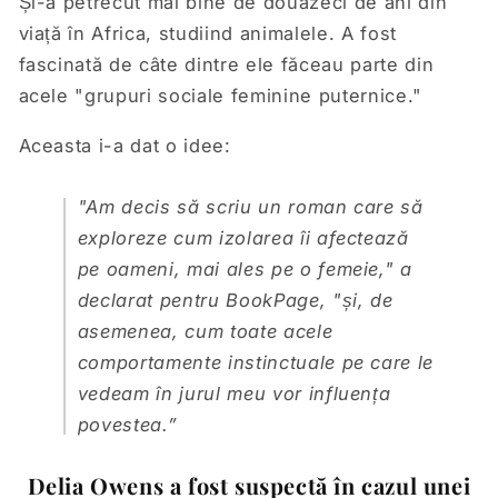
Și-a petrecut mai bine de douăzeci de ani din
viață în Africa, studiind animalele. A fost
fascinată de câte dintre ele făceau parte din
acele "grupuri sociale feminine puternice."
Aceasta i-a dat o idee:
"
Am decis să scriu un roman care să
exploreze cum izolarea îi afectează
pe oameni, mai ales pe o femeie
," a
declarat pentru BookPage, "
și, de
asemenea, cum toate acele
comportamente instinctuale pe care le
vedeam în jurul meu vor influența
povestea
.”
Delia Owens a fost suspectă în cazul unei