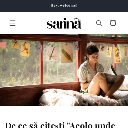
Skip to
Hey, welcome!
content
Cart
De ce să citești "Acolo unde