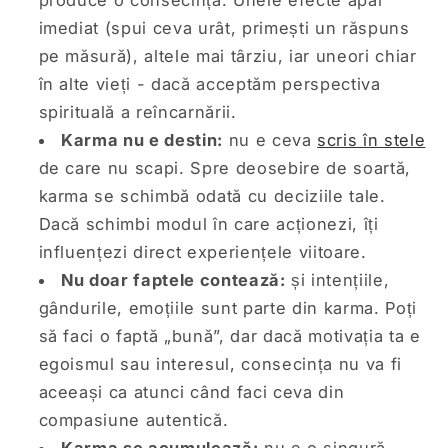
imediat (spui ceva urât, primești un răspuns
pe măsură), altele mai târziu, iar uneori chiar
în alte vieți - dacă acceptăm perspectiva
spirituală a reîncarnării.
Karma nu e destin:
nu e ceva
scris în stele
de care nu scapi. Spre deosebire de soartă,
karma se schimbă odată cu deciziile tale.
Dacă schimbi modul în care acționezi, îți
influențezi direct experiențele viitoare.
Nu doar faptele contează:
și intențiile,
gândurile, emoțiile sunt parte din karma. Poți
să faci o faptă „bună”, dar dacă motivația ta e
egoismul sau interesul, consecința nu va fi
aceeași ca atunci când faci ceva din
compasiune autentică.
Karma se acumulează:
nu e o singură