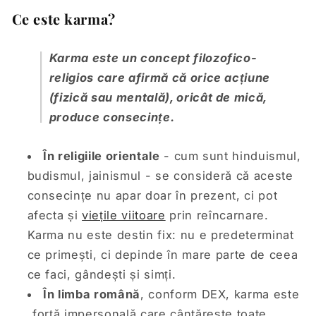
Ce este karma?
Karma este un concept filozofico-
religios care afirmă că orice acțiune
(fizică sau mentală), oricât de mică,
produce consecințe.
În religiile orientale
- cum sunt hinduismul,
budismul, jainismul - se consideră că aceste
consecințe nu apar doar în prezent, ci pot
afecta și
viețile viitoare
prin reîncarnare.
Karma nu este destin fix: nu e predeterminat
ce primești, ci depinde în mare parte de ceea
ce faci, gândești și simți.
În limba română
, conform DEX, karma este
„forță impersonală care cântărește toate