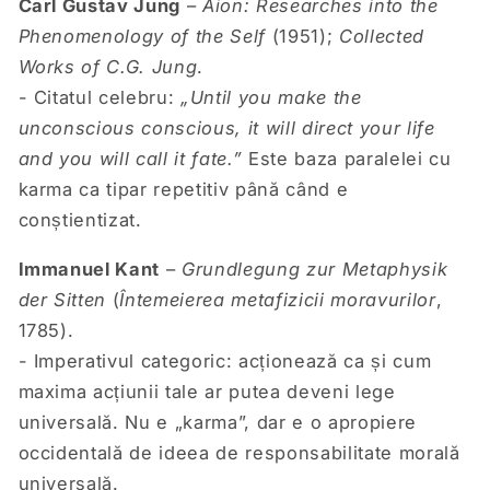
Carl Gustav Jung
–
Aion: Researches into the
Phenomenology of the Self
(1951);
Collected
Works of C.G. Jung
.
- Citatul celebru:
„Until you make the
unconscious conscious, it will direct your life
and you will call it fate.”
Este baza paralelei cu
karma ca tipar repetitiv până când e
conștientizat.
Immanuel Kant
–
Grundlegung zur Metaphysik
der Sitten
(
Întemeierea metafizicii moravurilor
,
1785).
- Imperativul categoric: acționează ca și cum
maxima acțiunii tale ar putea deveni lege
universală. Nu e „karma”, dar e o apropiere
occidentală de ideea de responsabilitate morală
universală.