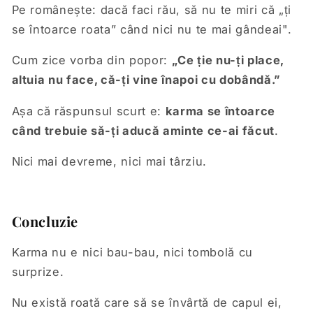
Pe românește: dacă faci rău, să nu te miri că „ți
se întoarce roata” când nici nu te mai gândeai".
Cum zice vorba din popor:
„Ce ție nu-ți place,
altuia nu face, că-ți vine înapoi cu dobândă.”
Așa că răspunsul scurt e:
karma se întoarce
când trebuie să-ți aducă aminte ce-ai făcut
.
Nici mai devreme, nici mai târziu.
Concluzie
Karma nu e nici bau-bau, nici tombolă cu
surprize.
Nu există roată care să se învârtă de capul ei,