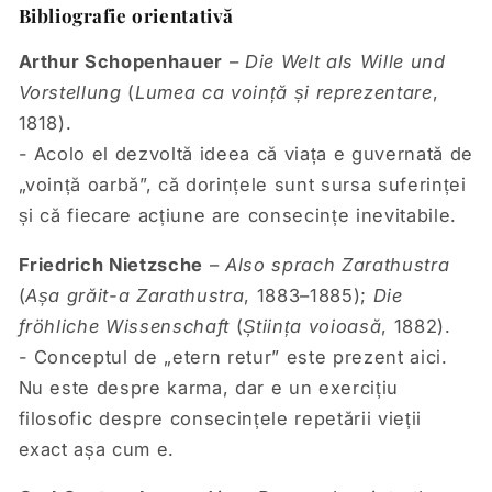
Bibliografie orientativă
Arthur Schopenhauer
–
Die Welt als Wille und
Vorstellung
(
Lumea ca voință și reprezentare
,
1818).
- Acolo el dezvoltă ideea că viața e guvernată de
„voință oarbă”, că dorințele sunt sursa suferinței
și că fiecare acțiune are consecințe inevitabile.
Friedrich Nietzsche
–
Also sprach Zarathustra
(
Așa grăit-a Zarathustra
, 1883–1885);
Die
fröhliche Wissenschaft
(
Știința voioasă
, 1882).
- Conceptul de „etern retur” este prezent aici.
Nu este despre karma, dar e un exercițiu
filosofic despre consecințele repetării vieții
exact așa cum e.