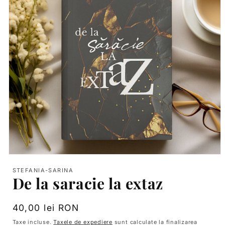
Deschide
conținutul
STEFANIA-SARINA
media
De la saracie la extaz
1
într-
o
fereastră
Preț
40,00 lei RON
modală
obișnuit
Taxe incluse.
Taxele de expediere
sunt calculate la finalizarea