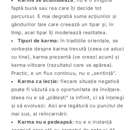
faptă bună sau rea care îți decide tot
parcursul. E mai degrabă suma acțiunilor și
gândurilor tale care creează un tipar și, în
timp, acel tipar îți modelează realitatea.
Tipuri de karma:
în tradițiile orientale, se
vorbește despre karma trecută (ceea ce aduci
cu tine), karma prezentă (ce creezi acum) și
karma viitoare (rezultatul care va apărea).
Practic, e un flux continuu, nu o „sentință”.
Karma ca lecție:
fiecare situație negativă
poate fi văzută ca o oportunitate de învățare.
Ideea nu e să „plătești” la infinit, ci să înțelegi
și să evoluezi. Aici are legătură cu punctul de
mai sus, al reîncarnării.
Karma nu e pedeapsă:
nu e o instanță
cosmică care stă cu carnetul de note și dă