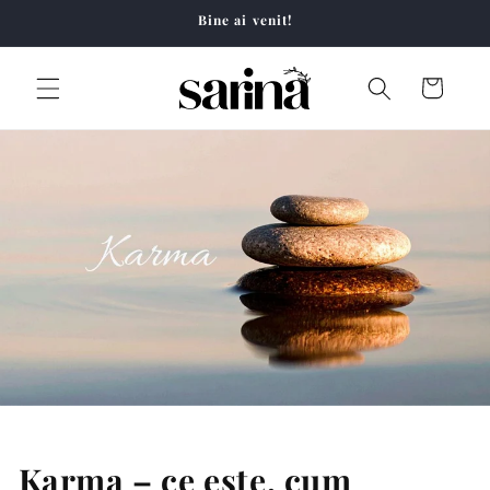
Salt la
Bine ai venit!
conținut
Coș
Karma – ce este, cum