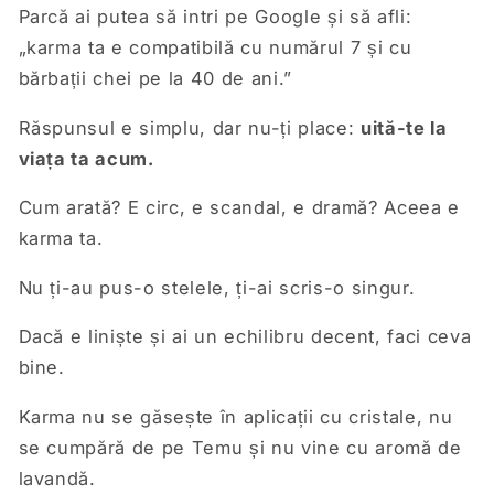
Parcă ai putea să intri pe Google și să afli:
„karma ta e compatibilă cu numărul 7 și cu
bărbații chei pe la 40 de ani.”
Răspunsul e simplu, dar nu-ți place:
uită-te la
viața ta acum.
Cum arată? E circ, e scandal, e dramă? Aceea e
karma ta.
Nu ți-au pus-o stelele, ți-ai scris-o singur.
Dacă e liniște și ai un echilibru decent, faci ceva
bine.
Karma nu se găsește în aplicații cu cristale, nu
se cumpără de pe Temu și nu vine cu aromă de
lavandă.