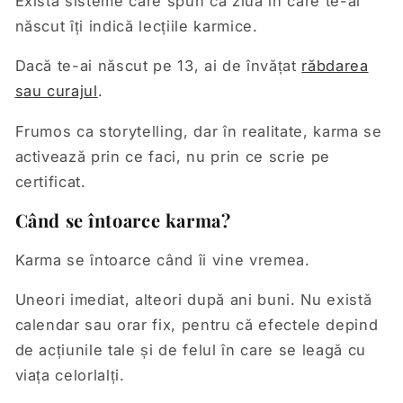
Există sisteme care spun că ziua în care te-ai
născut îți indică lecțiile karmice.
Dacă te-ai născut pe 13, ai de învățat
răbdarea
sau curajul
.
Frumos ca storytelling, dar în realitate, karma se
activează prin ce faci, nu prin ce scrie pe
certificat.
Când se întoarce karma?
Karma se întoarce când îi vine vremea.
Uneori imediat, alteori după ani buni. Nu există
calendar sau orar fix, pentru că efectele depind
de acțiunile tale și de felul în care se leagă cu
viața celorlalți.