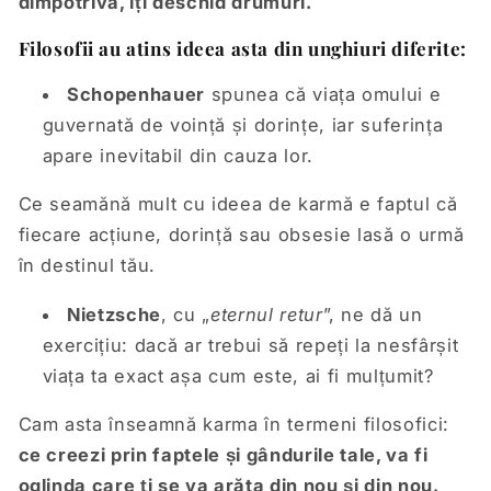
dimpotrivă, îți deschid drumuri.
Filosofii au atins ideea asta din unghiuri diferite:
Schopenhauer
spunea că viața omului e
guvernată de voință și dorințe, iar suferința
apare inevitabil din cauza lor.
Ce seamănă mult cu ideea de karmă e faptul că
fiecare acțiune, dorință sau obsesie lasă o urmă
în destinul tău.
Nietzsche
, cu „
eternul retur
”, ne dă un
exercițiu: dacă ar trebui să repeți la nesfârșit
viața ta exact așa cum este, ai fi mulțumit?
Cam asta înseamnă karma în termeni filosofici:
ce creezi prin faptele și gândurile tale, va fi
oglinda care ți se va arăta din nou și din nou.