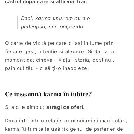
cadrul după care și alții vor trăi.
Deci, karma unui om nu e o
pedeapsă, ci o amprentă.
O carte de vizită pe care o lași în lume prin
fiecare gest, intenție și alegere. Și da, la un
moment dat cineva - viața, istoria, destinul,
psihicul tău - o să ți-o înapoieze.
Ce înseamnă karma în iubire?
Și aici e simplu:
atragi ce oferi.
Dacă intri într-o relație cu minciuni și manipulări,
karma îți trimite la ușă fix genul de partener de