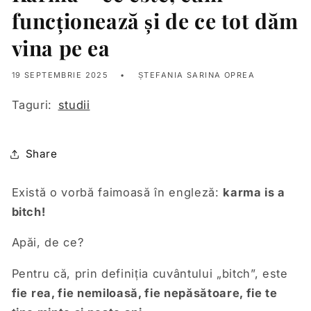
funcționează și de ce tot dăm
vina pe ea
19 SEPTEMBRIE 2025
ȘTEFANIA SARINA OPREA
Taguri:
studii
Share
Există o vorb
ă faimoasă în engleză:
karma is a
bitch!
Apăi, de ce?
Pentru că, prin definiția cuvântului „bitch”, este
fie
rea, fie nemiloasă, fie nepăsătoare, fie te