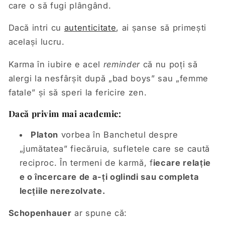
care o să fugi plângând.
Dacă intri cu
autenticitate
, ai șanse să primești
același lucru.
Karma în iubire e acel
reminder
că nu poți să
alergi la nesfârșit după „bad boys” sau „femme
fatale” și să speri la fericire zen.
Dacă privim mai academic:
Platon
vorbea în Banchetul despre
„jumătatea” fiecăruia, sufletele care se caută
reciproc. În termeni de karmă, f
iecare relație
e o încercare de a-ți oglindi sau completa
lecțiile nerezolvate.
Schopenhauer
ar spune că: