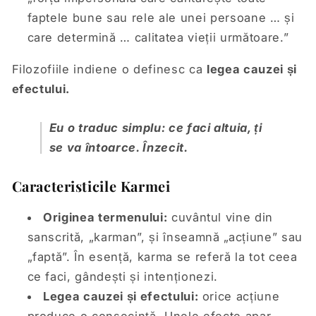
faptele bune sau rele ale unei persoane … și
care determină … calitatea vieții următoare.”
Filozofiile indiene o definesc ca
legea cauzei și
efectului.
Eu o traduc simplu: ce faci altuia, ți
se va întoarce. Înzecit.
Caracteristicile Karmei
Originea termenului:
cuvântul vine din
sanscrită, „karman”, și înseamnă „acțiune” sau
„faptă”. În esență, karma se referă la tot ceea
ce faci, gândești și intenționezi.
Legea cauzei și efectului:
orice acțiune
produce o consecință. Unele efecte apar