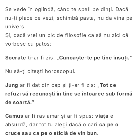
Se vede în oglindă, când te speli pe dinți. Dacă
nu-ți place ce vezi, schimbă pasta, nu da vina pe
univers.
Și, dacă vrei un pic de filosofie ca să nu zici că
vorbesc cu patos:
Socrate
ți-ar fi zis: „
Cunoaște-te pe tine însuți.
”
Nu să-ți citești horoscopul.
Jung
ar fi dat din cap și ți-ar fi zis: „
Tot ce
refuzi să recunoști în tine se întoarce sub formă
de soartă.”
Camus
ar fi râs amar și ar fi spus:
viața
e
absurdă, dar tot tu alegi dacă o cari
ca pe o
cruce sau ca pe o sticlă de vin bun.