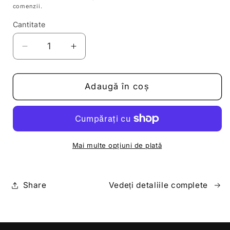
comenzii.
Cantitate
Reduceți
Creșteți
cantitatea
cantitatea
pentru
pentru
De
De
Adaugă în coș
la
la
saracie
saracie
la
la
extaz
extaz
Mai multe opțiuni de plată
Share
Vedeți detaliile complete