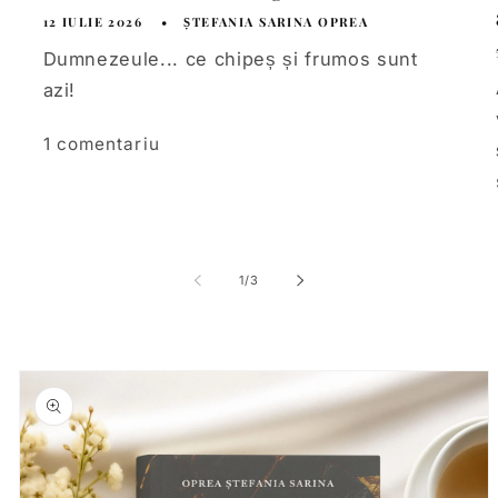
12 IULIE 2026
ȘTEFANIA SARINA OPREA
Dumnezeule... ce chipeș și frumos sunt
azi!
1 comentariu
din
1
/
3
Salt la
informațiile
despre
produs