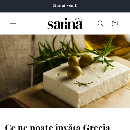
Salt la
Bine ai venit!
conținut
Coș
Ce ne poate învăța Grecia