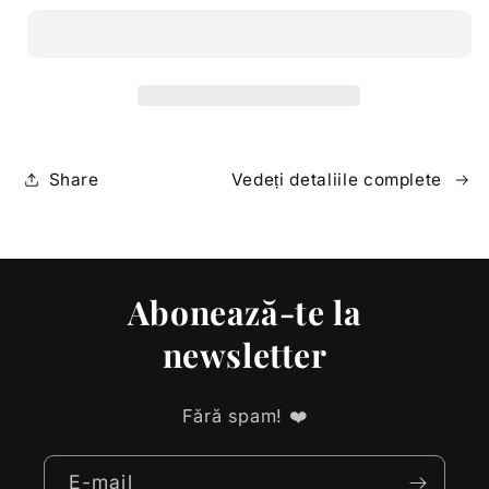
saracie
saracie
la
la
extaz
extaz
Share
Vedeți detaliile complete
Abonează-te la
newsletter
Fără spam! ❤️
E-mail