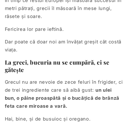
În timp ce restul Europei își măsoară succesul în
metri pătrați, grecii îl măsoară în mese lungi,
râsete și soare.
Fericirea lor pare ieftină.
Dar poate că doar noi am învățat greșit cât costă
viața.
La greci, bucuria nu se cumpără, ci se
gătește
Grecul nu are nevoie de zece feluri în frigider, ci
de trei ingrediente care să aibă gust:
un ulei
bun, o pâine proaspătă și o bucățică de brânză
feta care miroase a vară.
Hai, bine, și de busuioc și oregano.