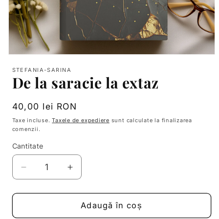
Deschide
conținutul
STEFANIA-SARINA
media
De la saracie la extaz
1
într-
o
fereastră
Preț
40,00 lei RON
modală
obișnuit
Taxe incluse.
Taxele de expediere
sunt calculate la finalizarea
comenzii.
Cantitate
Reduceți
Creșteți
cantitatea
cantitatea
pentru
pentru
De
De
Adaugă în coș
la
la