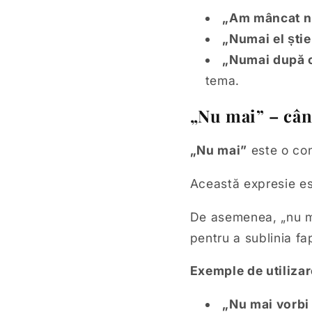
„Am mâncat num
„Numai el știe
„Numai după ce
tema.
„Nu mai” – cân
„Nu mai”
este o con
Această expresie est
De asemenea, „nu ma
pentru a sublinia fa
Exemple de utilizar
„Nu mai vorbi