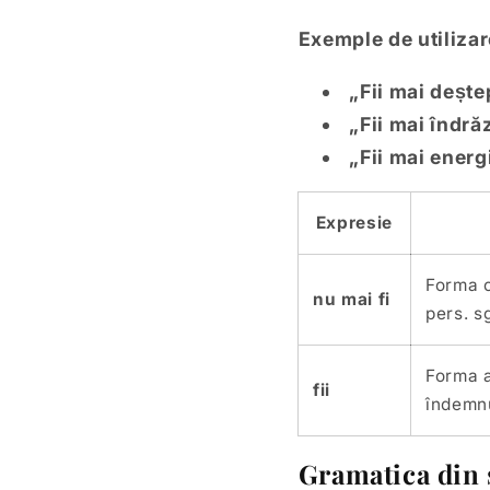
Exemple de utilizare
„Fii mai dește
„Fii mai îndră
„Fii mai energ
Expresie
Forma c
nu mai fi
pers. sg
Forma a
fii
îndemn
Gramatica din 