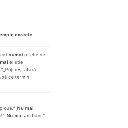
emple corecte
ncat
numai
o felie de
mai
el știe
”„Poți ieși afară
pă ce termini
plouă.”„
Nu mai
!”„
Nu mai
am bani.”