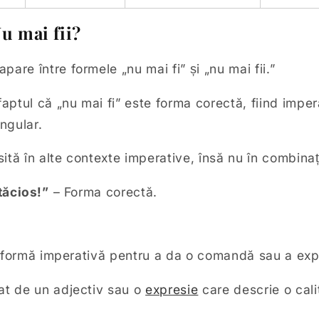
u mai fii?
are între formele „nu mai fi” și „nu mai fii.”
aptul că „nu mai fi” este forma corectă, fiind impera
ingular.
osită în alte contexte imperative, însă nu în combinaț
tăcios!”
– Forma corectă.
 ca formă imperativă pentru a da o comandă sau a ex
at de un adjectiv sau o
expresie
care descrie o cali