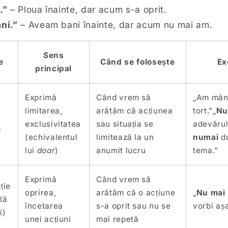
.”
– Ploua înainte, dar acum s-a oprit.
ni.”
– Aveam bani înainte, dar acum nu mai am.
Sens
e
Când se folosește
Ex
principal
Exprimă
Când vrem să
„Am mâ
limitarea,
arătăm că acțiunea
tort.”„
Nu
exclusivitatea
sau situația se
adevărul.
v
(echivalentul
limitează la un
numai
du
lui
doar
)
anumit lucru
tema.”
Exprimă
Când vrem să
ție
oprirea,
arătăm că o acțiune
„
Nu mai
lă
încetarea
s-a oprit sau nu se
vorbi așa
i)
unei acțiuni
mai repetă