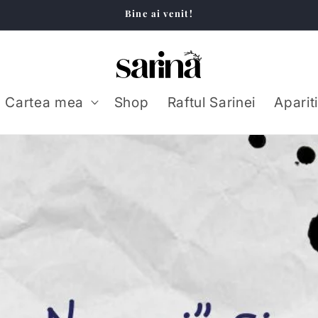
Bine ai venit!
Cartea mea
Shop
Raftul Sarinei
Aparit