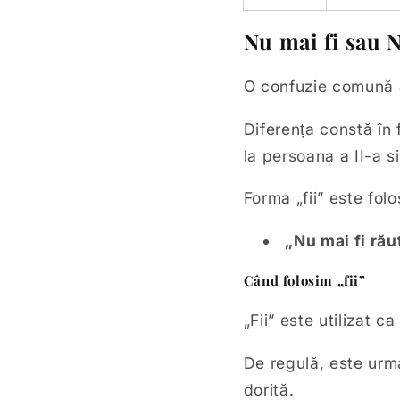
Nu mai fi sau N
O confuzie comună ap
Diferența constă în f
la persoana a II-a s
Forma „fii” este fol
„Nu mai fi rău
Când folosim „fii”
„Fii” este utilizat
De regulă, este urm
dorită.