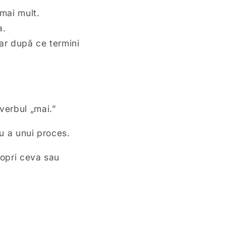
mai mult.
a.
oar după ce termini
verbul „mai.”
au a unui proces.
 opri ceva sau