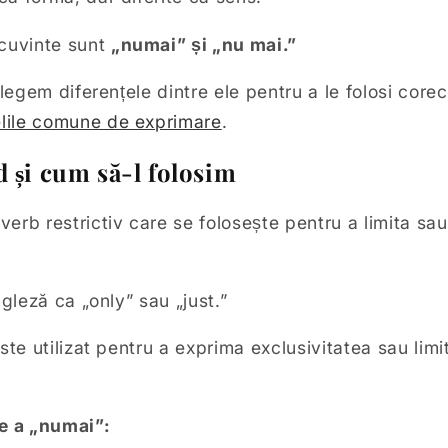
cuvinte sunt
„numai” și „nu mai.”
legem diferențele dintre ele pentru a le folosi corect
lile comune de exprimare
.
 și cum să-l folosim
verb restrictiv care se folosește pentru a limita sa
ngleză ca „only” sau „just.”
ste utilizat pentru a exprima exclusivitatea sau limi
e a „numai”: