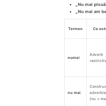
„Nu mai plouă
„Nu mai am ba
Termen
Ce est
Adverb
numai
restricti
Construc
nu mai
adverbia
(nu + ma