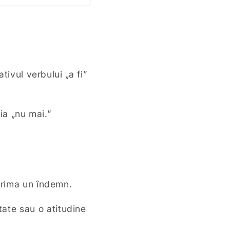
tivul verbului „a fi”
ia „nu mai.”
prima un îndemn.
tate sau o atitudine