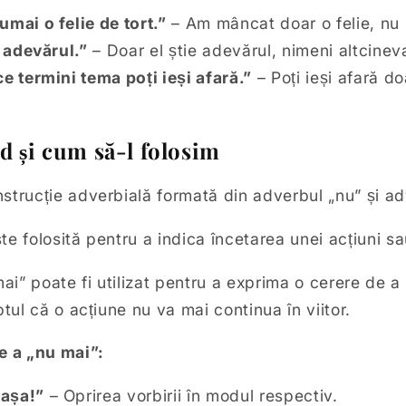
ai o felie de tort.”
– Am mâncat doar o felie, nu 
 adevărul.”
– Doar el știe adevărul, nimeni altcinev
 termini tema poți ieși afară.”
– Poți ieși afară d
d și cum să-l folosim
strucție adverbială formată din adverbul „nu” și ad
e folosită pentru a indica încetarea unei acțiuni s
i” poate fi utilizat pentru a exprima o cerere de a
ptul că o acțiune nu va mai continua în viitor.
e a „nu mai”:
 așa!”
– Oprirea vorbirii în modul respectiv.