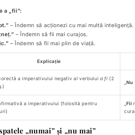
 a „fii”:
pt.”
–
Îndemn să acționezi cu mai multă inteligență.
zneț.”
– Îndemn să fii mai curajos.
ic.”
– Îndemn să fii mai plin de viață.
Explicație
orectă a imperativului negativ al verbului
a fi
(2
„
Nu 
.)
firmativă a imperativului (folosită pentru
„
Fii
m
uri)
cura
spatele „numai” și „nu mai”