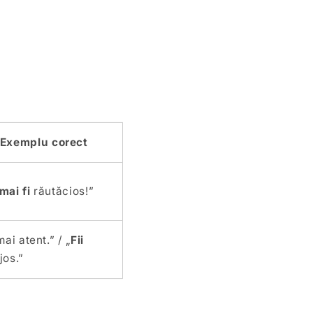
Exemplu corect
mai fi
răutăcios!”
ai atent.” / „
Fii
jos.”