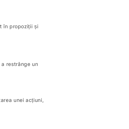
 în propoziții și
u a restrânge un
tarea unei acțiuni,