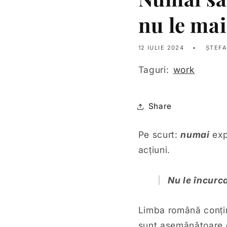
nu le mai
12 IULIE 2024
ȘTEFA
Taguri:
work
Share
Pe scurt:
numai
expr
acțiuni.
Nu le încurc
Limba română conțin
sunt asemănătoare c