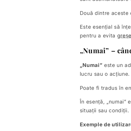
Două dintre aceste 
Este esențial să înțe
pentru a evita
greșe
„Numai” – când
„Numai”
este un ad
lucru sau o acțiune.
Poate fi tradus în e
În esență, „numai” e
situații sau condiții.
Exemple de utilizar