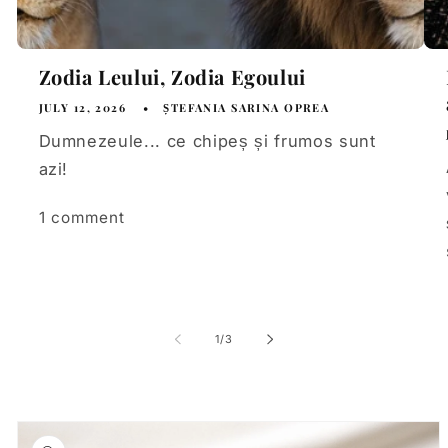
Zodia Leului, Zodia Egoului
JULY 12, 2026
ȘTEFANIA SARINA OPREA
Dumnezeule... ce chipeș și frumos sunt
azi!
1 comment
of
1
/
3
Skip to
product