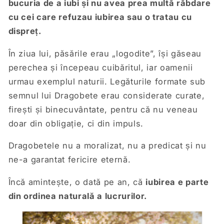
bucuria de a iubi și nu avea prea multă răbdare
cu cei care refuzau iubirea sau o tratau cu
dispreț.
În ziua lui, păsările erau „logodite”, își găseau
perechea și începeau cuibăritul, iar oamenii
urmau exemplul naturii. Legăturile formate sub
semnul lui Dragobete erau considerate curate,
firești și binecuvântate, pentru că nu veneau
doar din obligație, ci din impuls.
Dragobetele nu a moralizat, nu a predicat și nu
ne-a garantat fericire eternă.
Încă amintește, o dată pe an, că
iubirea e parte
din ordinea naturală a lucrurilor.