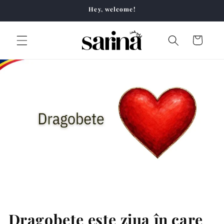
Skip to
Hey, welcome!
content
Cart
Dragobete este ziua în care