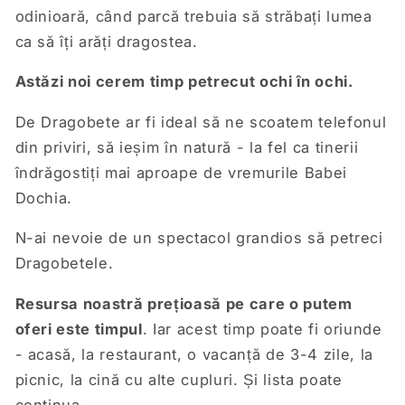
odinioară, când parcă trebuia să străbați lumea
ca să îți arăți dragostea.
Astăzi noi cerem timp petrecut ochi în ochi.
De Dragobete ar fi ideal să ne scoatem telefonul
din priviri, să ieșim în natură - la fel ca tinerii
îndrăgostiți mai aproape de vremurile Babei
Dochia.
N-ai nevoie de un spectacol grandios să petreci
Dragobetele.
Resursa noastră prețioasă pe care o putem
oferi este timpul
. Iar acest timp poate fi oriunde
- acasă, la restaurant, o vacanță de 3-4 zile, la
picnic, la cină cu alte cupluri. Și lista poate
continua.