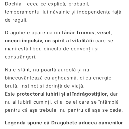
Dochia
- ceea ce explică, probabil,
temperamentul lui năvalnic și independența față
de reguli.
Dragobete apare ca un
tânăr frumos, vesel,
uneori impulsiv, un spirit al vitalității
care se
manifestă liber, dincolo de convenții și
constrângeri.
Nu e
sfânt
, nu poartă aureolă și nu
binecuvântează cu agheasmă, ci cu energie
brută, instinct și dorință de viață.
Este
protectorul iubirii și al îndrăgostiților,
dar
nu al iubirii cuminți, ci al celei care se întâmplă
pentru că așa trebuie, nu pentru că așa se cade.
Legenda spune că Dragobete aducea oamenilor