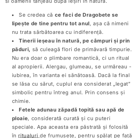
si oamenii tânjeau după ieșiri în natură.
Se credea că
ce faci de Dragobete se
lipește de tine pentru tot anul
, așa că nimeni
nu trata sărbătoarea cu indiferență.
Tinerii ieșeau în natură, pe câmpuri și prin
păduri,
să culeagă flori de primăvară timpurie.
Nu era doar o plimbare romantică, ci un ritual
al apropierii. Alergau, glumeau, se urmăreau -
iubirea, în varianta ei sănătoasă. Dacă la final
se lăsa cu sărut, cuplul era considerat „legat”
simbolic pentru întreg anul. Prin consens și
chimie.
Fetele adunau zăpadă topită sau apă de
ploaie
, considerată curată și cu puteri
speciale. Apa aceasta era păstrată și folosită
în
ritualuri
de frumusețe, pentru spălat pe față