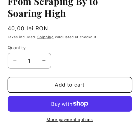
From Scraping By to
modal
Soaring High
Regular
40,00 lei RON
price
Taxes included.
Shipping
calculated at checkout.
Quantity
Decrease
Increase
quantity
quantity
for
for
From
From
Add to cart
Scraping
Scraping
By
By
to
to
Soaring
Soaring
High
High
More payment options