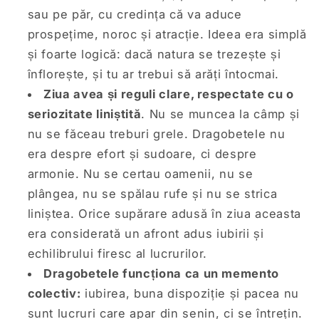
sau pe păr, cu credința că va aduce
prospețime, noroc și atracție. Ideea era simplă
și foarte logică: dacă natura se trezește și
înflorește, și tu ar trebui să arăți întocmai.
Ziua avea și reguli clare, respectate cu o
seriozitate liniștită
. Nu se muncea la câmp și
nu se făceau treburi grele. Dragobetele nu
era despre efort și sudoare, ci despre
armonie. Nu se certau oamenii, nu se
plângea, nu se spălau rufe și nu se strica
liniștea. Orice supărare adusă în ziua aceasta
era considerată un afront adus iubirii și
echilibrului firesc al lucrurilor.
Dragobetele funcționa ca un memento
colectiv:
iubirea, buna dispoziție și pacea nu
sunt lucruri care apar din senin, ci se întrețin.