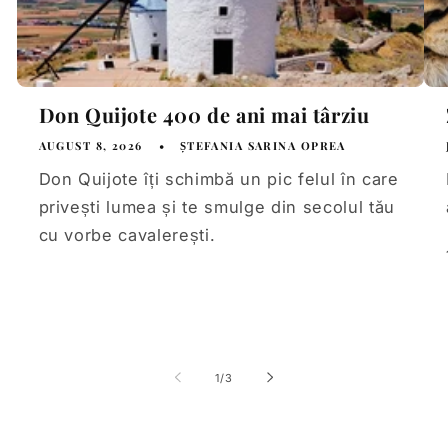
Don Quijote 400 de ani mai târziu
AUGUST 8, 2026
ȘTEFANIA SARINA OPREA
Don Quijote îți schimbă un pic felul în care
privești lumea și te smulge din secolul tău
cu vorbe cavalerești.
of
1
/
3