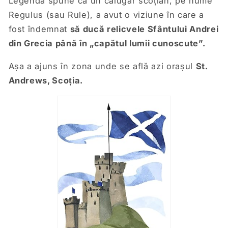
Legenda spune că un călugăr scoțian, pe nume
Regulus (sau Rule), a avut o viziune în care a
fost îndemnat
să ducă relicvele Sfântului Andrei
din Grecia până în „capătul lumii cunoscute”.
Așa a ajuns în zona unde se află azi orașul
St.
Andrews, Scoția.