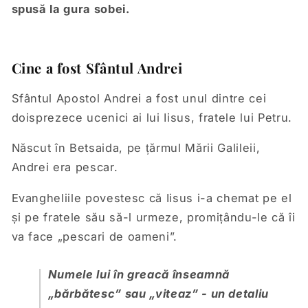
spusă la gura sobei.
Cine a fost Sfântul Andrei
Sfântul Apostol Andrei a fost unul dintre cei
doisprezece ucenici ai lui Iisus, fratele lui Petru.
Născut în Betsaida, pe țărmul Mării Galileii,
Andrei era pescar.
Evangheliile povestesc că Iisus i-a chemat pe el
și pe fratele său să-l urmeze, promițându-le că îi
va face „pescari de oameni”.
Numele lui în greacă înseamnă
„bărbătesc” sau „viteaz” - un detaliu