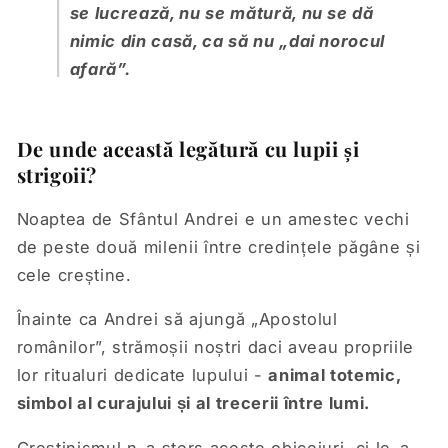
se lucrează, nu se mătură, nu se dă
nimic din casă, ca să nu „dai norocul
afară”.
De unde această legătură cu lupii și
strigoii?
Noaptea de Sfântul Andrei e un amestec vechi
de peste două milenii între credințele păgâne și
cele creștine.
Înainte ca Andrei să ajungă „Apostolul
românilor”, strămoșii noștri daci aveau propriile
lor ritualuri dedicate lupului -
animal totemic,
simbol al curajului și al trecerii între lumi.
Creștinismul n-a șters aceste obiceiuri, ci le-a