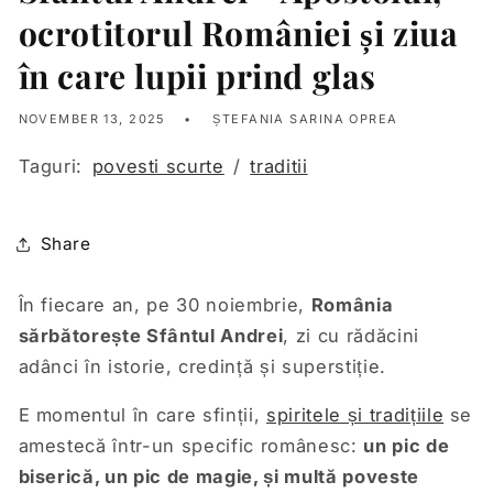
ocrotitorul României și ziua
în care lupii prind glas
NOVEMBER 13, 2025
ȘTEFANIA SARINA OPREA
Taguri:
povesti scurte
/
traditii
Share
În fiecare an, pe 30 noiembrie,
România
sărbătorește Sfântul Andrei
, zi cu rădăcini
adânci în istorie, credință și superstiție.
E momentul în care sfinții,
spiritele și tradițiile
se
amestecă într-un specific românesc:
un pic de
biserică, un pic de magie, și multă poveste