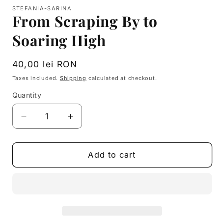
media
STEFANIA-SARINA
1
From Scraping By to
in
modal
Soaring High
Regular
40,00 lei RON
price
Taxes included.
Shipping
calculated at checkout.
Quantity
Decrease
Increase
quantity
quantity
for
for
From
From
Add to cart
Scraping
Scraping
By
By
to
to
Soaring
Soaring
High
High