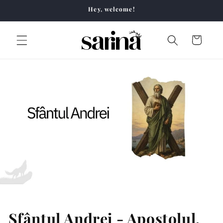
Skip to
Hey, welcome!
content
Cart
Sfântul Andrei - Apostolul,