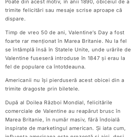
Poate din acest motiv, în anii 1890, obiceiul de a
trimite felicitări sau mesaje scrise aproape că
dispare.
Timp de vreo 50 de ani, Valentine’s Day a fost
foarte rar menționat în Marea Britanie. Nu la fel
se întâmplă însă în Statele Unite, unde urările de
Valentine fuseseră introduse în 1847 și erau la
fel de populare ca întotdeauna.
Americanii nu își pierduseră acest obicei din a
trimite dragoste prin biletele.
După al Doilea Război Mondial, felicitările
comerciale de Valentine au reapărut brusc în
Marea Britanie, în număr masiv, fără îndoială
inspirate de marketingul american. Și iata cum,
influența americana este prezentă și aici, deși