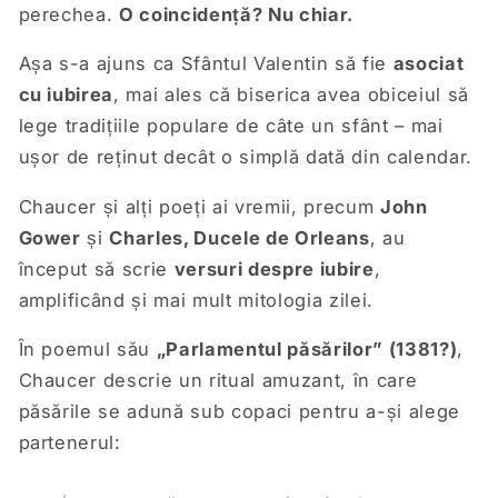
perechea.
O coincidență? Nu chiar.
Așa s-a ajuns ca Sfântul Valentin să fie
asociat
cu iubirea
, mai ales că biserica avea obiceiul să
lege tradițiile populare de câte un sfânt – mai
ușor de reținut decât o simplă dată din calendar.
Chaucer și alți poeți ai vremii, precum
John
Gower
și
Charles, Ducele de Orleans
, au
început să scrie
versuri despre iubire
,
amplificând și mai mult mitologia zilei.
În poemul său
„Parlamentul păsărilor” (1381?)
,
Chaucer descrie un ritual amuzant, în care
păsările se adună sub copaci pentru a-și alege
partenerul: