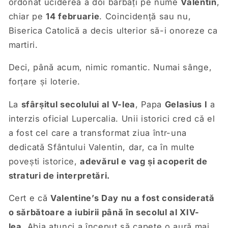
ordonat uciderea a doi bărbați pe nume
Valentin
,
chiar pe
14 februarie
. Coincidență sau nu,
Biserica Catolică a decis ulterior să-i onoreze ca
martiri.
Deci, până acum, nimic romantic. Numai sânge,
forțare și loterie.
La
sfârșitul secolului al V-lea
, Papa
Gelasius I
a
interzis oficial Lupercalia. Unii istorici cred că el
a fost cel care a transformat ziua într-una
dedicată Sfântului Valentin, dar, ca în multe
povești istorice,
adevărul e vag și acoperit de
straturi de interpretări.
Cert e că
Valentine’s Day nu a fost considerată
o sărbătoare a iubirii până în secolul al XIV-
lea.
Abia atunci a început să capete o aură mai