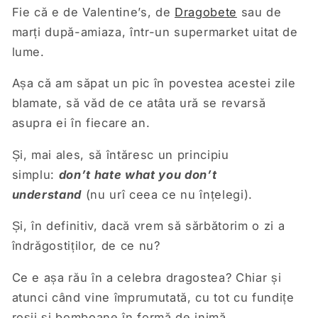
Fie că e de Valentine’s, de
Dragobete
sau de
marți după-amiaza, într-un supermarket uitat de
lume.
Așa că am săpat un pic în povestea acestei zile
blamate, să văd de ce atâta ură se revarsă
asupra ei în fiecare an.
Și, mai ales, să întăresc un principiu
simplu:
don’t hate what you don’t
understand
(nu urî ceea ce nu înțelegi).
Și, în definitiv, dacă vrem să sărbătorim o zi a
îndrăgostiților, de ce nu?
Ce e așa rău în a celebra dragostea? Chiar și
atunci când vine împrumutată, cu tot cu fundițe
roșii și bomboane în formă de inimă.