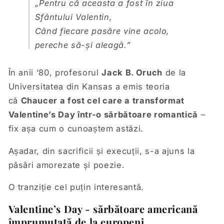
„Pentru că aceasta a fost în ziua
Sfântului Valentin,
Când fiecare pasăre vine acolo,
pereche să-și aleagă.”
În anii ‘80, profesorul
Jack B. Oruch
de la
Universitatea din Kansas a emis teoria
că
Chaucer a fost cel care a transformat
Valentine’s Day într-o sărbătoare romantică
–
fix așa cum o cunoaștem astăzi.
Așadar, din sacrificii și execuții, s-a ajuns la
păsări amorezate și poezie.
O tranziție cel puțin interesantă.
Valentine’s Day - sărbătoare americană
împrumutată de la europeni