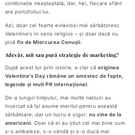
combinație neașteptată, dar, hei, fiecare sfânt
are portofoliul lui.
Azi, doar cei foarte evlavioși mai sărbătoresc
Valentine’s în sens religios – și doar dacă nu
pică
fix de Miercurea Cenușii
.
Adevăr, mit sau pură strategie de marketing?
După acest tur prin istorie, e clar că
originea
Valentine’s Day rămâne un amestec de fapte,
legende și mult PR internațional
.
De-a lungul timpului, mai multe națiuni au
încercat să își asume meritul pentru această
sărbătoare, dar un lucru e sigur:
nu vine de la
americani
. Doar că ei au știut cel mai bine cum
s-o ambaleze, s-o vândă și s-o ducă mai