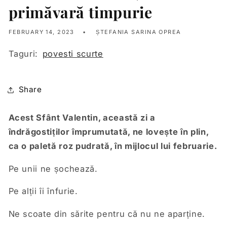
primăvară timpurie
FEBRUARY 14, 2023
ȘTEFANIA SARINA OPREA
Taguri:
povesti scurte
Share
Acest Sfânt Valentin, această zi a
îndrăgostiților împrumutată, ne lovește în plin,
ca o paletă roz pudrată, în mijlocul lui februarie.
Pe unii ne șochează.
Pe alții îi înfurie.
Ne scoate din sărite pentru că nu ne aparține.