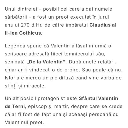
Unul dintre ei – posibil cel care a dat numele
sărbătorii – a fost un preot executat în jurul
anului 270 d.Hr. de către împăratul
Claudius al
II-lea Gothicus
.
Legenda spune că Valentin a lăsat în urmă o
scrisoare adresată fiicei temnicerului său,
semnată
„De la Valentin”
. După unele relatări,
chiar ar fi vindecat-o de orbire. Sau poate că nu.
Istoria e mereu un pic difuză când vine vorba de
sfinți și miracole.
Un alt posibil protagonist este
Sfântul Valentin
de Terni
, episcop și martir, despre care se crede
că ar fi fost de fapt una și aceeași persoană cu
Valentinul preot.