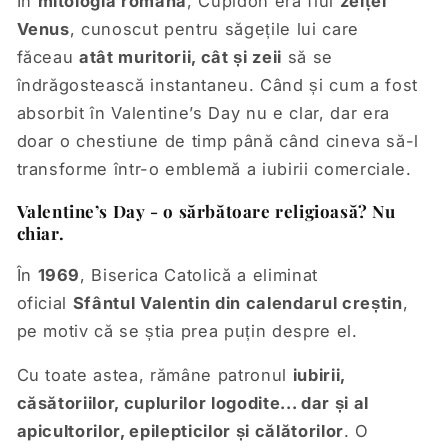
În
mitologia romană
, Cupidon era fiul
zeiței
Venus
, cunoscut pentru săgețile lui care
făceau
atât muritorii, cât și zeii
să se
îndrăgostească instantaneu. Când și cum a fost
absorbit în Valentine’s Day nu e clar, dar era
doar o chestiune de timp până când cineva să-l
transforme într-o emblemă a iubirii comerciale.
Valentine’s Day - o sărbătoare religioasă? Nu
chiar.
În
1969
, Biserica Catolică a eliminat
oficial
Sfântul Valentin din calendarul creștin
,
pe motiv că se știa prea puțin despre el.
Cu toate astea, rămâne patronul
iubirii,
căsătoriilor, cuplurilor logodite... dar și al
apicultorilor, epilepticilor și călătorilor
. O