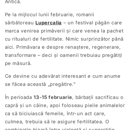
Antică.
Pe la mijlocul lunii februarie, romanii
sărbătoreau
Lupercalia
– un festival păgân care
marca venirea primăverii și care venea la pachet
cu ritualuri de fertilitate. Nimic surprinzător până
aici. Primăvara e despre renaștere, regenerare,
transformare – deci și oamenii trebuiau pregătiți
pe măsură.
Ce devine cu adevărat interesant e cum anume
se făcea această „pregătire.”
În perioada
13-15 februarie
, bărbații sacrificau o
capră și un câine, apoi foloseau pieile animalelor
ca să biciuiască femeile, într-un act care,
culmea, trebuia să le asigure fertilitatea. O
combinație bizară între violență și superstiție,