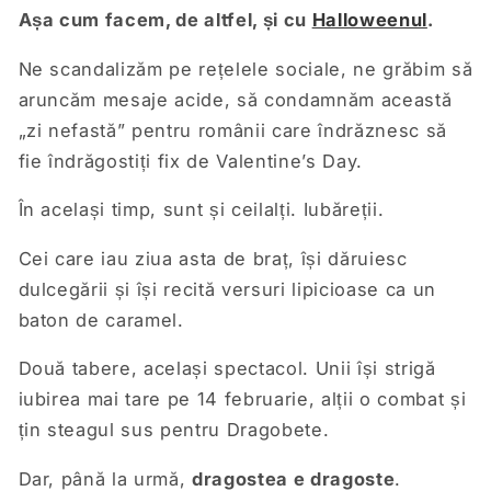
Așa cum facem, de altfel, și cu
Halloweenul
.
Ne scandalizăm pe rețelele sociale, ne grăbim să
aruncăm mesaje acide, să condamnăm această
„zi nefastă” pentru românii care îndrăznesc să
fie îndrăgostiți fix de Valentine’s Day.
În același timp, sunt și ceilalți. Iubăreții.
Cei care iau ziua asta de braț, își dăruiesc
dulcegării și își recită versuri lipicioase ca un
baton de caramel.
Două tabere, același spectacol. Unii își strigă
iubirea mai tare pe 14 februarie, alții o combat și
țin steagul sus pentru Dragobete.
Dar, până la urmă,
dragostea e dragoste
.