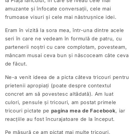
la Piața Iancului, în care se iveau cele mai
amuzante și înfocate conversații, cele mai
frumoase visuri și cele mai năstrușnice idei.
Eram în vizită la sora mea, într-una dintre acele
seri în care ne vedeam în formulă de patru, cu
partenerii noștri cu care complotam, povesteam,
mâncam musai ceva bun și născoceam câte ceva
de făcut.
Ne-a venit ideea de a picta câteva tricouri pentru
prietenii apropiați (poate despre contextul
concret am să povestesc altădată). Am luat
culori, pensule și tricouri, am postat primele
tricouri pictate pe
pagina mea de Facebook
, iar
reacțiile au fost încurajatoare de la început.
Pe măsură ce am pictat mai multe tricouri,