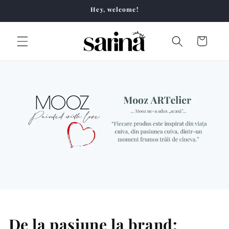
Skip to
Hey, welcome!
content
Cart
De la pasiune la brand: