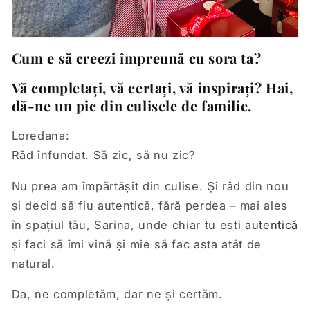
Cum e să creezi împreună cu sora ta?
Vă completați, vă certați, vă inspirați? Hai,
dă-ne un pic din culisele de familie.
Loredana:
Râd înfundat. Să zic, să nu zic?
Nu prea am împărtășit din culise. Și râd din nou
și decid să fiu autentică, fără perdea – mai ales
în spațiul tău, Sarina, unde chiar tu ești
autentică
și faci să îmi vină și mie să fac asta atât de
natural.
Da, ne completăm, dar ne și certăm.