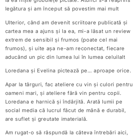
la ea niște globulețe pictate. Atunci s-a reaprins
legătura și am început să povestim mai mult
Ulterior, când am devenit scriitoare publicată și
cartea mea a ajuns și la ea, mi-a lăsat un review
extrem de sensibil și frumos (poate cel mai
frumos), și uite așa ne-am reconectat, fiecare
aducând un pic din lumea lui în lumea celuilalt
Loredana și Evelina pictează pe… aproape orice.
Apar la târguri, fac ateliere cu vin și culori pentru
oameni mari, și ateliere fără vin pentru copii.
Loredana e harnică și îndârjită. Arată lumii pe
social media că lucrul făcut de mână e durabil,
are suflet și greutate imaterială.
Am rugat-o să răspundă la câteva întrebări aici,